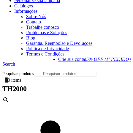
Personalize sua lâmpada
Catálogos
Informações
Sobre Nós
Contato
Trabalhe conosco
Problemas e Soluções
Blog
Garantia, Reembolso e Devoluções
Política de Privacidade
Termos e Condições
Crie sua conta!
5% OFF (1º PEDIDO)
Search
Pesquisar produtos
0
0 items
TH2000
×