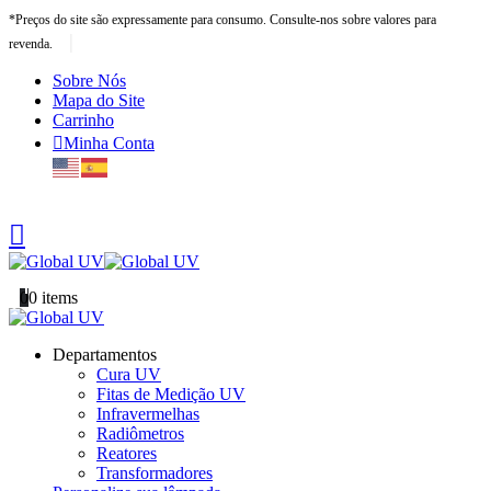
*Preços do site são expressamente para consumo. Consulte-nos sobre valores para
|
revenda.
Sobre Nós
Mapa do Site
Carrinho
Minha Conta
0
0 items
Departamentos
Cura UV
Fitas de Medição UV
Infravermelhas
Radiômetros
Reatores
Transformadores