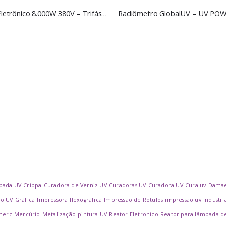
Reator Eletrônico 8.000W 380V – Trifásico, para lâmpadas de Cura UV
pada UV
Crippa
Curadora de Verniz UV
Curadoras UV
Curadora UV
Cura uv
Dama
no UV
Gráfica
Impressora flexográfica
Impressão de Rotulos
impressão uv
Industri
merc
Mercúrio
Metalização
pintura UV
Reator Eletronico
Reator para lâmpada d