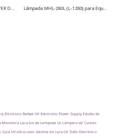
Radiômetro GlobalUV – UV POWER DOSE 365 – UVA
Lâmpada MHL-280L (L-1280) para Equipamento Olec – Global UV
eq
Electronic Ballast UV
Electronic Power Supply
Estufas de
a Moveleira
Laca borda
Lampada Uv
Lámpara de Curado
e Cura UV
silk screen
sistema de cura UV
Trafo Eletrônico