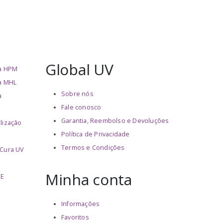
Global UV
ha HPM
a MHL
Sobre nós
a
Fale conosco
Garantia, Reembolso e Devoluções
lização
Política de Privacidade
Termos e Condições
 Cura UV
Minha conta
PE
Informações
Favoritos