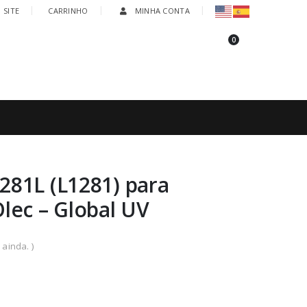
 SITE
CARRINHO
MINHA CONTA
0
Tel:
+55 (41) 98880-8400 | (41) 3209-6633
81L (L1281) para
lec – Global UV
ainda. )