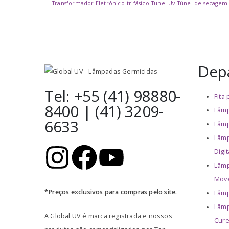
Transformador Eletrônico
trifásico
Tunel Uv
Túnel de secagem
Dep
Tel: +55 (41) 98880-
Fita
8400 | (41) 3209-
Lâmp
6633
Lâmp
Lâmp
Digit
Lâmp
Move
*Preços exclusivos para compras pelo site.
Lâmp
Lâmp
A Global UV é marca registrada e nossos
Cur