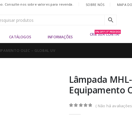
|
. Consulte-nos sobre valores para revenda.
SOBRE NÓS
MAPA DO
5% OFF (1º PEDIDO)
CRIE SUA CONTA!
CATÁLOGOS
INFORMAÇÕES
UIPAMENTO OLEC – GLOBAL UV
Lâmpada MHL-2
Equipamento O
( Não há avaliações 
0
out of 5