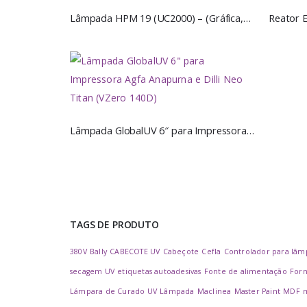
Lâmpada HPM 19 (UC2000) – (Gráfica,Reprográfica) – Global UV
Lâmpada GlobalUV 6″ para Impressora Agfa Anapurna e Dilli Neo Titan (VZero 140D)
TAGS DE PRODUTO
380V
Bally
CABECOTE UV
Cabeçote
Cefla
Controlador para lâm
secagem UV
etiquetas autoadesivas
Fonte de alimentação
For
Lámpara de Curado UV
Lâmpada
Maclinea
Master Paint
MDF