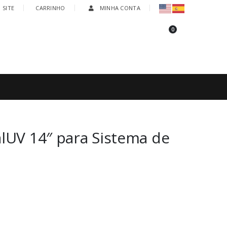
 SITE
CARRINHO
MINHA CONTA
0
Tel:
+55 (41) 98880-8400 | (41) 3209-6633
UV 14″ para Sistema de