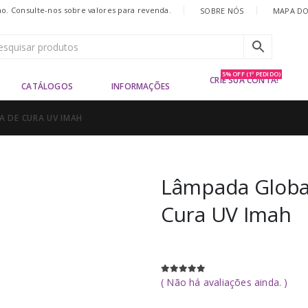
|
. Consulte-nos sobre valores para revenda.
SOBRE NÓS
MAPA DO
5% OFF (1º PEDIDO)
CRIE SUA CONTA!
CATÁLOGOS
INFORMAÇÕES
A DE CURA UV IMAH
Lâmpada Global
Cura UV Imah
( Não há avaliações ainda. )
0
out of 5