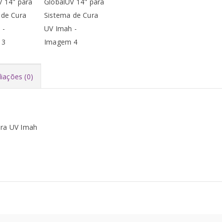
liações (0)
ora UV Imah