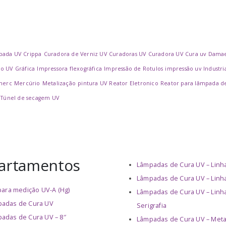
pada UV
Crippa
Curadora de Verniz UV
Curadoras UV
Curadora UV
Cura uv
Dama
no UV
Gráfica
Impressora flexográfica
Impressão de Rotulos
impressão uv
Industri
merc
Mercúrio
Metalização
pintura UV
Reator Eletronico
Reator para lâmpada d
Túnel de secagem UV
artamentos
Lâmpadas de Cura UV – Lin
Lâmpadas de Cura UV – Linh
 para medição UV-A (Hg)
Lâmpadas de Cura UV – Linh
adas de Cura UV
Serigrafia
adas de Cura UV – 8″
Lâmpadas de Cura UV – Meta