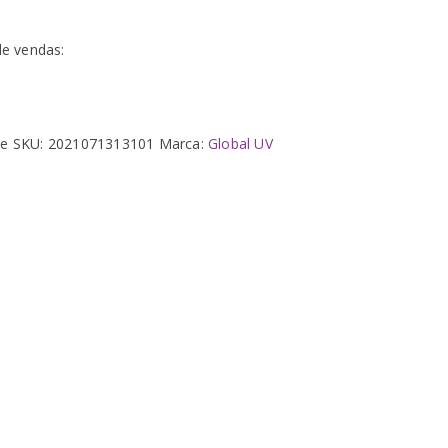
e vendas:
ue
SKU:
2021071313101
Marca:
Global UV