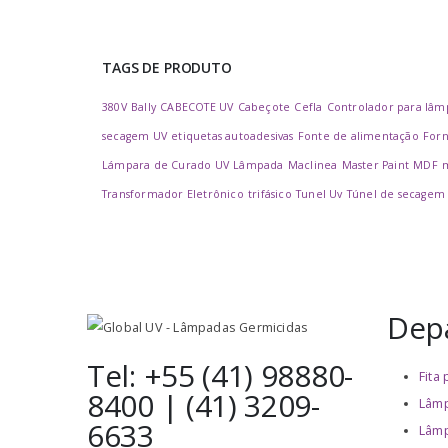
TAGS DE PRODUTO
380V
Bally
CABECOTE UV
Cabeçote
Cefla
Controlador para lâm
secagem UV
etiquetas autoadesivas
Fonte de alimentação
For
Lámpara de Curado UV
Lâmpada
Maclinea
Master Paint
MDF
Transformador Eletrônico
trifásico
Tunel Uv
Túnel de secagem
Dep
Tel: +55 (41) 98880-
Fita
8400 | (41) 3209-
Lâmp
6633
Lâmp