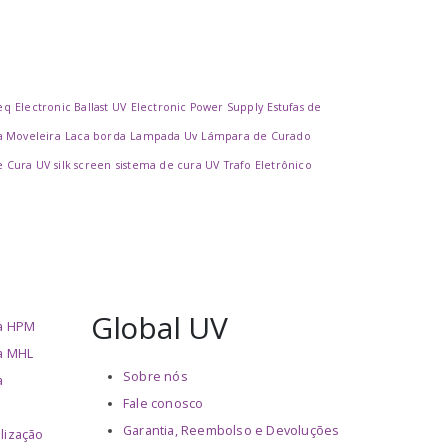
eq
Electronic Ballast UV
Electronic Power Supply
Estufas de
a Moveleira
Laca borda
Lampada Uv
Lámpara de Curado
e Cura UV
silk screen
sistema de cura UV
Trafo Eletrônico
Global UV
ha HPM
a MHL
Sobre nós
a
Fale conosco
Garantia, Reembolso e Devoluções
lização