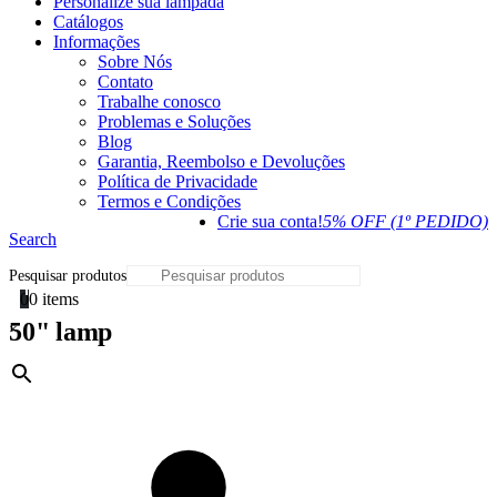
Personalize sua lâmpada
Catálogos
Informações
Sobre Nós
Contato
Trabalhe conosco
Problemas e Soluções
Blog
Garantia, Reembolso e Devoluções
Política de Privacidade
Termos e Condições
Crie sua conta!
5% OFF (1º PEDIDO)
Search
Pesquisar produtos
0
0 items
50" lamp
×