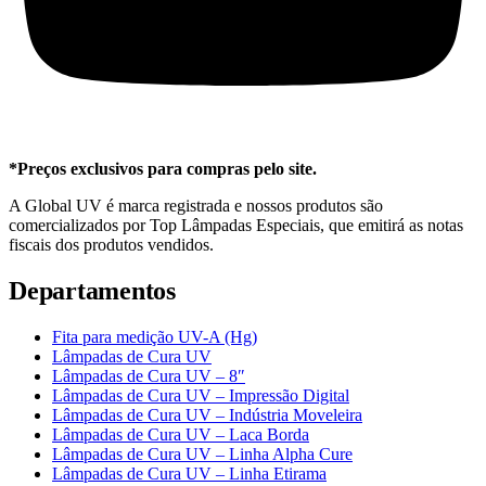
*Preços exclusivos para compras pelo site.
A Global UV é marca registrada e nossos produtos são
comercializados por Top Lâmpadas Especiais, que emitirá as notas
fiscais dos produtos vendidos.
Departamentos
Fita para medição UV-A (Hg)
Lâmpadas de Cura UV
Lâmpadas de Cura UV – 8″
Lâmpadas de Cura UV – Impressão Digital
Lâmpadas de Cura UV – Indústria Moveleira
Lâmpadas de Cura UV – Laca Borda
Lâmpadas de Cura UV – Linha Alpha Cure
Lâmpadas de Cura UV – Linha Etirama