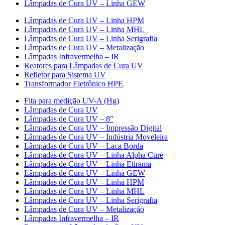
Lâmpadas de Cura UV – Linha GEW
Lâmpadas de Cura UV – Linha HPM
Lâmpadas de Cura UV – Linha MHL
Lâmpadas de Cura UV – Linha Serigrafia
Lâmpadas de Cura UV – Metalização
Lâmpadas Infravermelha – IR
Reatores para Lâmpadas de Cura UV
Refletor para Sistema UV
Transformador Eletrônico HPE
Fita para medição UV-A (Hg)
Lâmpadas de Cura UV
Lâmpadas de Cura UV – 8″
Lâmpadas de Cura UV – Impressão Digital
Lâmpadas de Cura UV – Indústria Moveleira
Lâmpadas de Cura UV – Laca Borda
Lâmpadas de Cura UV – Linha Alpha Cure
Lâmpadas de Cura UV – Linha Etirama
Lâmpadas de Cura UV – Linha GEW
Lâmpadas de Cura UV – Linha HPM
Lâmpadas de Cura UV – Linha MHL
Lâmpadas de Cura UV – Linha Serigrafia
Lâmpadas de Cura UV – Metalização
Lâmpadas Infravermelha – IR