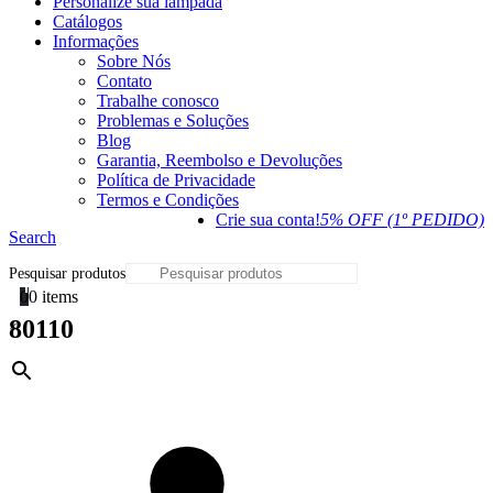
Personalize sua lâmpada
Catálogos
Informações
Sobre Nós
Contato
Trabalhe conosco
Problemas e Soluções
Blog
Garantia, Reembolso e Devoluções
Política de Privacidade
Termos e Condições
Crie sua conta!
5% OFF (1º PEDIDO)
Search
Pesquisar produtos
0
0 items
80110
×