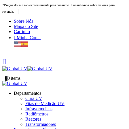
*Preços do site são expressamente para consumo. Consulte-nos sobre valores para
|
revenda.
Sobre Nós
Mapa do Site
Carrinho
Minha Conta
0
0 items
Departamentos
Cura UV
Fitas de Medição UV
Infravermelhas
Radiômetros
Reatores
Transformadores