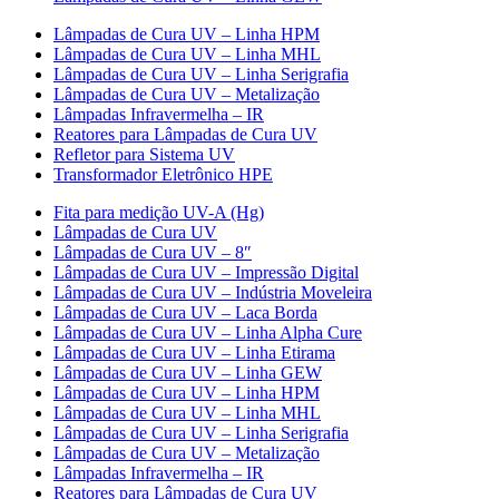
Lâmpadas de Cura UV – Linha HPM
Lâmpadas de Cura UV – Linha MHL
Lâmpadas de Cura UV – Linha Serigrafia
Lâmpadas de Cura UV – Metalização
Lâmpadas Infravermelha – IR
Reatores para Lâmpadas de Cura UV
Refletor para Sistema UV
Transformador Eletrônico HPE
Fita para medição UV-A (Hg)
Lâmpadas de Cura UV
Lâmpadas de Cura UV – 8″
Lâmpadas de Cura UV – Impressão Digital
Lâmpadas de Cura UV – Indústria Moveleira
Lâmpadas de Cura UV – Laca Borda
Lâmpadas de Cura UV – Linha Alpha Cure
Lâmpadas de Cura UV – Linha Etirama
Lâmpadas de Cura UV – Linha GEW
Lâmpadas de Cura UV – Linha HPM
Lâmpadas de Cura UV – Linha MHL
Lâmpadas de Cura UV – Linha Serigrafia
Lâmpadas de Cura UV – Metalização
Lâmpadas Infravermelha – IR
Reatores para Lâmpadas de Cura UV