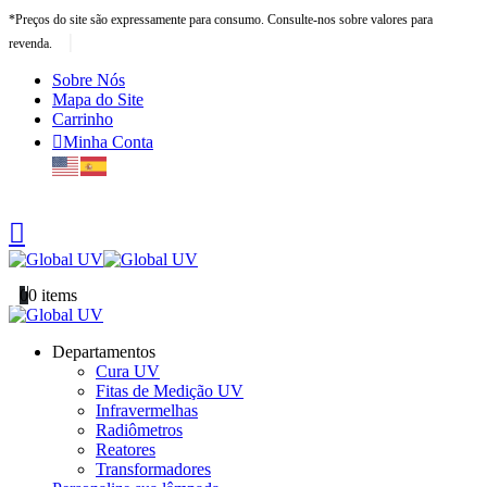
*Preços do site são expressamente para consumo. Consulte-nos sobre valores para
|
revenda.
Sobre Nós
Mapa do Site
Carrinho
Minha Conta
0
0 items
Departamentos
Cura UV
Fitas de Medição UV
Infravermelhas
Radiômetros
Reatores
Transformadores