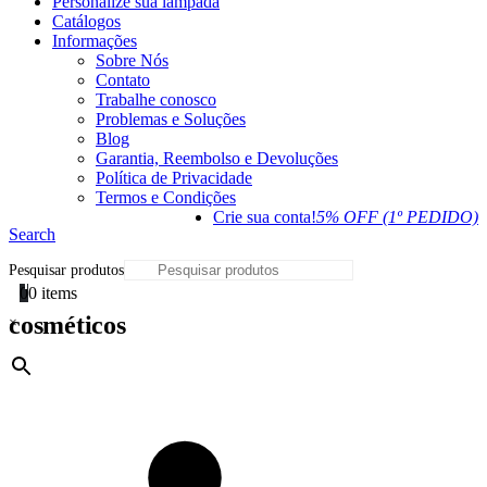
Personalize sua lâmpada
Catálogos
Informações
Sobre Nós
Contato
Trabalhe conosco
Problemas e Soluções
Blog
Garantia, Reembolso e Devoluções
Política de Privacidade
Termos e Condições
Crie sua conta!
5% OFF (1º PEDIDO)
Search
Pesquisar produtos
0
0 items
cosméticos
×