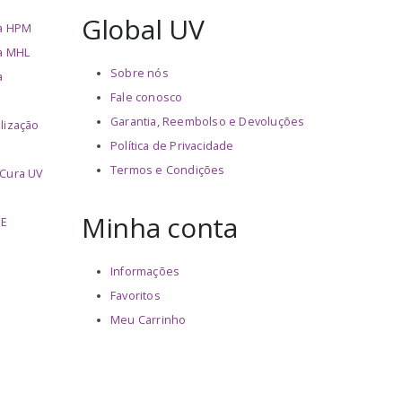
Global UV
ha HPM
a MHL
Sobre nós
a
Fale conosco
Garantia, Reembolso e Devoluções
lização
Política de Privacidade
Termos e Condições
 Cura UV
Minha conta
PE
Informações
Favoritos
Meu Carrinho