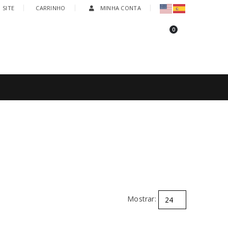
 SITE
CARRINHO
MINHA CONTA
0
Tel:
+55 (41) 98880-8400 | (41) 3209-6633
Mostrar: