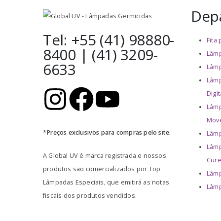
Dep
Tel: +55 (41) 98880-
Fita
8400 | (41) 3209-
Lâmp
6633
Lâmp
Lâmp
Digit
Lâmp
Move
*Preços exclusivos para compras pelo site.
Lâmp
Lâmp
A Global UV é marca registrada e nossos
Cur
produtos são comercializados por Top
Lâmp
Lâmpadas Especiais, que emitirá as notas
Lâmp
fiscais dos produtos vendidos.