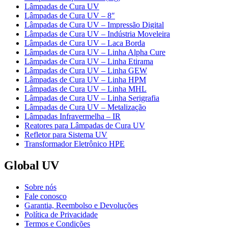
Lâmpadas de Cura UV
Lâmpadas de Cura UV – 8″
Lâmpadas de Cura UV – Impressão Digital
Lâmpadas de Cura UV – Indústria Moveleira
Lâmpadas de Cura UV – Laca Borda
Lâmpadas de Cura UV – Linha Alpha Cure
Lâmpadas de Cura UV – Linha Etirama
Lâmpadas de Cura UV – Linha GEW
Lâmpadas de Cura UV – Linha HPM
Lâmpadas de Cura UV – Linha MHL
Lâmpadas de Cura UV – Linha Serigrafia
Lâmpadas de Cura UV – Metalização
Lâmpadas Infravermelha – IR
Reatores para Lâmpadas de Cura UV
Refletor para Sistema UV
Transformador Eletrônico HPE
Global UV
Sobre nós
Fale conosco
Garantia, Reembolso e Devoluções
Política de Privacidade
Termos e Condições