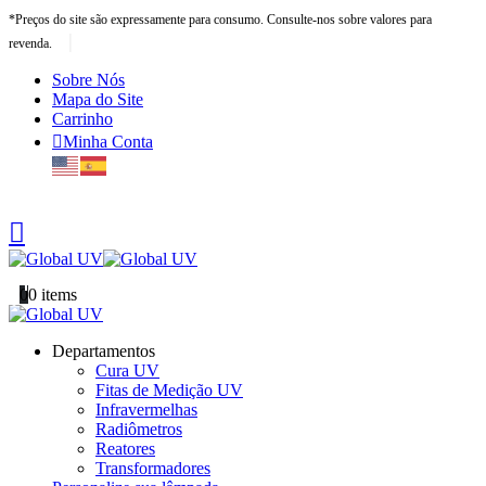
*Preços do site são expressamente para consumo. Consulte-nos sobre valores para
|
revenda.
Sobre Nós
Mapa do Site
Carrinho
Minha Conta
0
0 items
Departamentos
Cura UV
Fitas de Medição UV
Infravermelhas
Radiômetros
Reatores
Transformadores