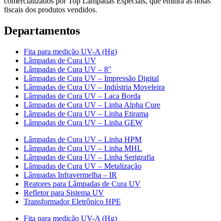
comercializados por Top Lâmpadas Especiais, que emitirá as notas
fiscais dos produtos vendidos.
Departamentos
Fita para medição UV-A (Hg)
Lâmpadas de Cura UV
Lâmpadas de Cura UV – 8″
Lâmpadas de Cura UV – Impressão Digital
Lâmpadas de Cura UV – Indústria Moveleira
Lâmpadas de Cura UV – Laca Borda
Lâmpadas de Cura UV – Linha Alpha Cure
Lâmpadas de Cura UV – Linha Etirama
Lâmpadas de Cura UV – Linha GEW
Lâmpadas de Cura UV – Linha HPM
Lâmpadas de Cura UV – Linha MHL
Lâmpadas de Cura UV – Linha Serigrafia
Lâmpadas de Cura UV – Metalização
Lâmpadas Infravermelha – IR
Reatores para Lâmpadas de Cura UV
Refletor para Sistema UV
Transformador Eletrônico HPE
Fita para medição UV-A (Hg)