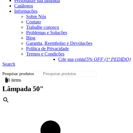
Personalize sua lâmpada
Catálogos
Informações
Sobre Nós
Contato
Trabalhe conosco
Problemas e Soluções
Blog
Garantia, Reembolso e Devoluções
Política de Privacidade
Termos e Condições
Crie sua conta!
5% OFF (1º PEDIDO)
Search
Pesquisar produtos
0
0 items
Lâmpada 50″
×