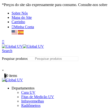
*Preços do site são expressamente para consumo. Consulte-nos sobre 
Sobre Nós
Mapa do Site
Carrinho
Minha Conta
Search
Pesquisar produtos
Tel:
+55 (41) 98880-8400 | (41) 3209-6633
×
0
0 items
Departamentos
Cura UV
Fitas de Medição UV
Infravermelhas
Radiômetros