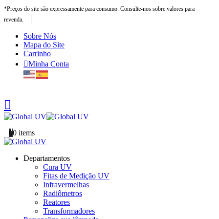
*Preços do site são expressamente para consumo. Consulte-nos sobre valores para
|
revenda.
Sobre Nós
Mapa do Site
Carrinho
Minha Conta
0
0 items
Departamentos
Cura UV
Fitas de Medição UV
Infravermelhas
Radiômetros
Reatores
Transformadores