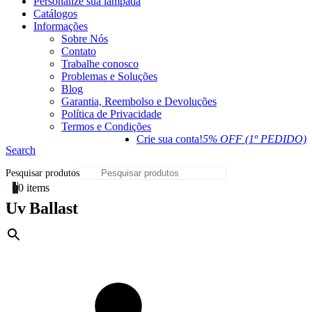
Personalize sua lâmpada
Catálogos
Informações
Sobre Nós
Contato
Trabalhe conosco
Problemas e Soluções
Blog
Garantia, Reembolso e Devoluções
Política de Privacidade
Termos e Condições
Crie sua conta!
5% OFF (1º PEDIDO)
Search
Pesquisar produtos
0
0 items
Uv Ballast
×